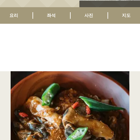
요리
좌석
사진
지도